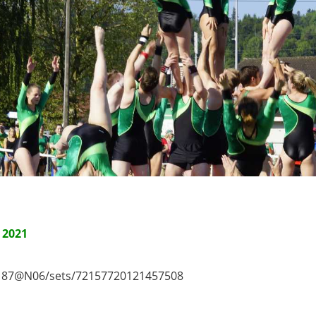
 2021
2187@N06/sets/72157720121457508