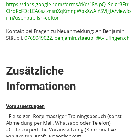
https://docs.google.com/forms/d/e/1FAIpQLSelgr3Ftr
CirpKxFDcLEA6sziznsnXqKmnpWokXwAiYSVlgiA/viewfo
rm?usp=publish-editor
Kontakt bei Fragen zu Neuanmeldung:
An Benjamin
Stäubli,
0765049022
,
benjamin.staeubli@tvlufingen.ch
Zusätzliche
Informationen
Voraussetzungen
- Fleissiger- Regelmässiger Trainingsbesuch (sonst
Abmeldung per Mail, Whatsapp oder Telefon)
- Gute körperliche Voraussetzung (Koordinative
Fähigkeiten, Kraft, Beweglichkeit)