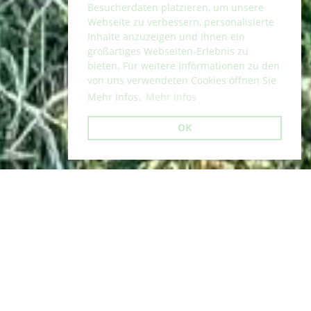
Besucherdaten platzieren, um unsere
Webseite zu verbessern, personalisierte
Inhalte anzuzeigen und Ihnen ein
großartiges Webseiten-Erlebnis zu
bieten. Für weitere Informationen zu den
von uns verwendeten Cookies öffnen Sie
Mehr Infos.
Mehr Infos
OK
Zurück
21.04.2026
, Getu Leiter
Erster Gerätewettkampf