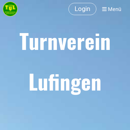
Login
Menü
Turnverein
Lufingen