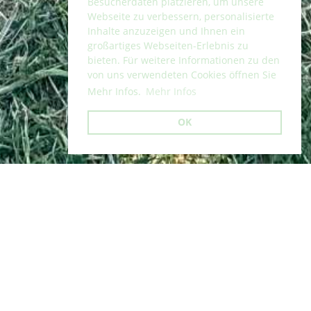
Besucherdaten platzieren, um unsere
Webseite zu verbessern, personalisierte
Inhalte anzuzeigen und Ihnen ein
großartiges Webseiten-Erlebnis zu
bieten. Für weitere Informationen zu den
von uns verwendeten Cookies öffnen Sie
Mehr Infos.
Mehr Infos
OK
Zurück
20.01.2026
, Getu Leiter
Trainingsweekend