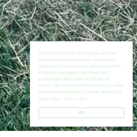
Wir können diese zur Analyse unserer
Besucherdaten platzieren, um unsere
Webseite zu verbessern, personalisierte
Inhalte anzuzeigen und Ihnen ein
großartiges Webseiten-Erlebnis zu
bieten. Für weitere Informationen zu den
von uns verwendeten Cookies öffnen Sie
Mehr Infos.
Mehr Infos
OK